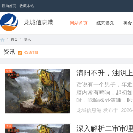
设为首页
收藏本站
龙城信息港
网站首页
综艺娱乐
美食
首页
资讯
资讯
RSS订阅
首
›
›
清阳不升，浊阴
资讯
话说有一个男子，年近
脑内常有鸣响，起初如
时，鸣响格外清晰，吵
不仅没随时间减轻，反
龙城信息港
发布于 2026-
如前。别人说话，有时
发虚。这个情况，一转
页
深入解析二审审
资讯
精.........