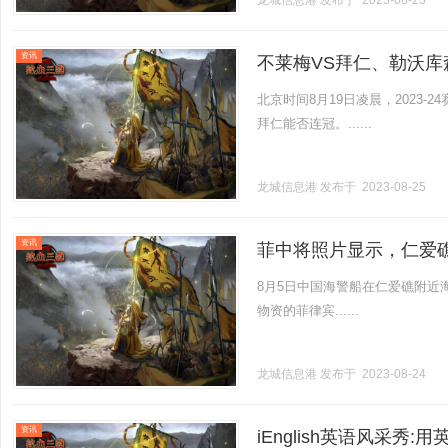
龙城信息港
发布于 2023-08-25
资讯
不莱梅VS拜仁、勒沃库
北京时间8月19日凌晨，2023
拜仁能否连冠。......
龙城信息港
发布于 2023-08-25
资讯
菲中将照片显示，仁爱
8月5日中国海警船在仁爱礁附近
物资的菲律宾......
龙城信息港
发布于 2023-08-24
资讯
iEnglish英语风采秀