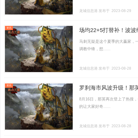
龙城信息港
发布于 2023-08-29
资讯
场均22+5打替补！波
马刺无疑是这个夏季的大赢家，
调教中锋，想......
龙城信息港
发布于 2023-08-28
资讯
罗刹海市风波升级！那
8月16日，那英再次登上了热搜
的让大家好奇......
龙城信息港
发布于 2023-08-28