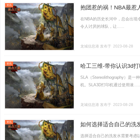
资讯
抱团惹的祸！NBA最惹
在NBA的历史长河中，总会出现
令人讨厌的球队，让......
龙城信息港
发布于 2023-08-28
资讯
哈工三维-带你认识3d
SLA（Stereolithograp
机。SLA3D打印机通过使用液.....
龙城信息港
发布于 2023-08-28
资讯
如何选择适合自己的洗
选择适合自己的洗发水需要考虑