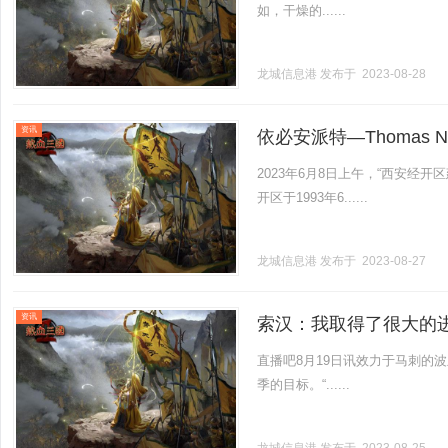
如，干燥的......
龙城信息港
发布于 2023-08-28
资讯
依必安派特—Thomas N
2023年6月8日上午，“西安经
开区于1993年6......
龙城信息港
发布于 2023-08-27
资讯
索汉：我取得了很大的
直播吧8月19日讯效力于马刺的
季的目标。“......