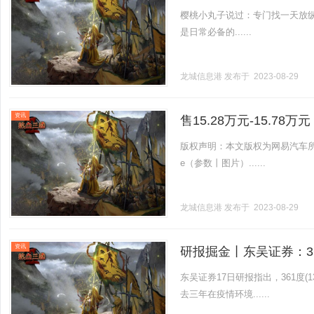
樱桃小丸子说过：专门找一天放纵
是日常必备的......
龙城信息港
发布于 2023-08-29
资讯
售15.28万元-15.78
版权声明：本文版权为网易汽车所
e（参数丨图片）......
龙城信息港
发布于 2023-08-29
资讯
研报掘金丨东吴证券：3
东吴证券17日研报指出，361度
去三年在疫情环境......