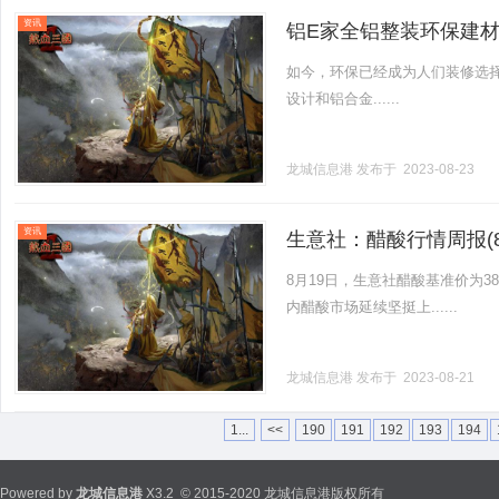
资讯
铝E家全铝整装环保建
如今，环保已经成为人们装修选
设计和铝合金......
龙城信息港
发布于 2023-08-23
资讯
生意社：醋酸行情周报(8.1
8月19日，生意社醋酸基准价为3816
内醋酸市场延续坚挺上......
龙城信息港
发布于 2023-08-21
1...
<<
190
191
192
193
194
Powered by
龙城信息港
X3.2
© 2015-2020 龙城信息港版权所有