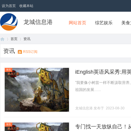
设为首页
收藏本站
龙城信息港
网站首页
综艺娱乐
美食
首页
资讯
资讯
RSS订阅
首
›
›
资讯
iEnglish英语风采秀
“我要像小树苗一样不断汲取营养
祖国的发展......
龙城信息港
发布于 2023-08-30
页
资讯
专门找一天放纵自己！从