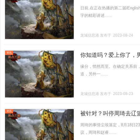
日前,在正在热播的第二届iEng
字的精彩讲述......
龙城信息港
发布于 2023-08-24
资讯
你知道吗？爱上你了，男
缘分，悄然而至。在确定关系前，
道，另外一......
龙城信息港
发布于 2023-08-23
资讯
被针对？叫停周琦去辽
周琦的事情尘埃落定，8月18日
议，周琦和赵睿......