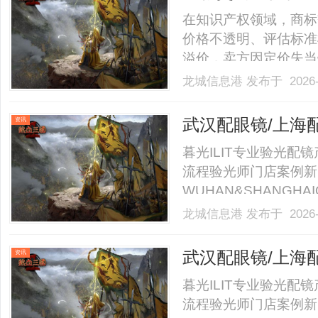
在知识产权领域，商标
价格不透明、评估标准
溢价，卖方因定价失当
科学、透明、可量化的
龙城信息港
发布于 2026-
文基于多年行业观察与
辑，为交易双方提供可
武汉配眼镜/上海
资讯
逻.........
暮光ILIT专业验光
流程验光师门店案例新
WUHAN&SHANGHAI
业验光配镜的写字楼眼
龙城信息港
发布于 2026-
店。以完整验光、正品
40%-60%优惠，兼顾高专
武汉配眼镜/上海
资讯
暮光ILIT专业验光
流程验光师门店案例新