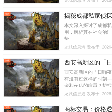
龙城信息港
发布于 2026-
爱，在生机盎然的盛夏
的体育盛宴。本届赛事
揭秘成都私家侦
资讯
政.........
本文深入探讨了成都私
用，解析其在社会治理
势。......
龙城信息港
发布于 2026-
西安高新区的「
资讯
晚容纳温柔
西安高新区的「日咖夜
有没有过这样的时刻—
杂和夜店的喧嚣？想找
高、环境不够体面？周
龙城信息港
发布于 2026-
赶、家里又缺了点氛围
直都在，只是你还没发现。樽
商标交易：价格
资讯