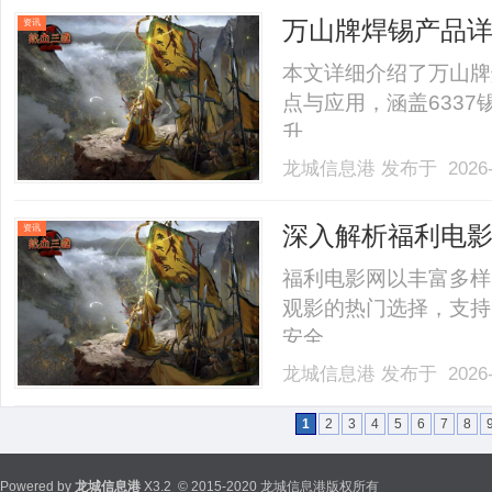
的"19元无限流量卡"均为
万山牌焊锡产品
资讯
应用指南
本文详细介绍了万山牌
点与应用，涵盖633
升。......
龙城信息港
发布于 2026-
深入解析福利电
资讯
福利电影网以丰富多样
观影的热门选择，支持
安全。......
龙城信息港
发布于 2026-
1
2
3
4
5
6
7
8
Powered by
龙城信息港
X3.2
© 2015-2020 龙城信息港版权所有