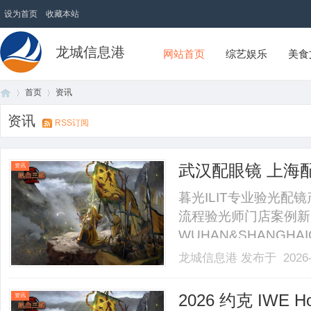
设为首页
收藏本站
龙城信息港
网站首页
综艺娱乐
美食
首页
资讯
资讯
RSS订阅
首
›
›
武汉配眼镜 上海
资讯
暮光ILIT专业验光
流程验光师门店案例新
WUHAN&SHANGHAI
业验光配镜的写字楼眼
龙城信息港
发布于 2026-
店。以完整验光、正品
40%-60%优惠，兼顾高专
页
2026 约克 IW
资讯