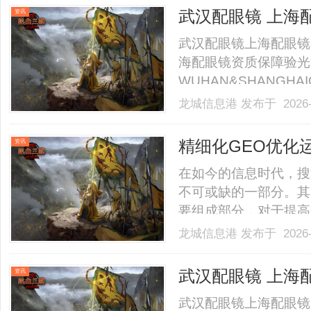
40%-60%优惠，兼顾高专
武汉配眼镜 上海
资讯
武汉配眼镜上海配眼镜
海配眼镜资质保障验光
WUHAN&SHANGHAI
业验光配镜的写字楼眼
龙城信息港
发布于 2026-
店。以完整验光、正品
40%-60%优惠，兼顾高专
精细化GEO优化
资讯
在如今的信息时代，搜
不可或缺的一部分。其
要组成部分，对于提高
重要的作用。本文将对
龙城信息港
发布于 2026-
略及其对企业的积极影
用户的地理位置来优化网站
武汉配眼镜 上海
资讯
武汉配眼镜上海配眼镜