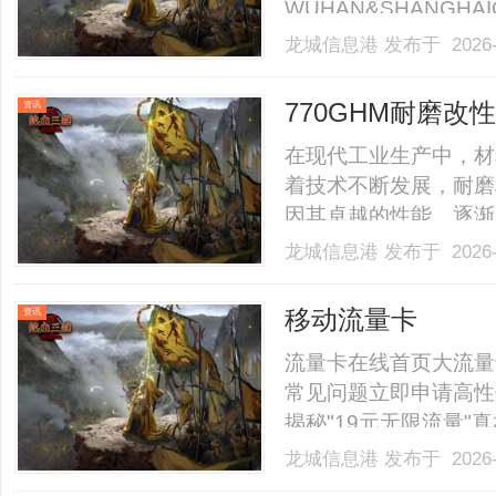
WUHAN&SHANGHAI
业验光配镜的写字楼眼
龙城信息港
发布于 2026-
店。以完整验光、正品
40%-60%优惠，兼顾高专
770GHM耐磨
资讯
在现代工业生产中，材
着技术不断发展，耐磨
因其卓越的性能，逐渐
我们将详细解析770
龙城信息港
发布于 2026-
景，帮助您深入了解这
粒？770GHM耐磨改性颗
移动流量卡
资讯
流量卡在线首页大流量
常见问题立即申请高性
揭秘"19元无限流量"
广电，四大运营商权威
龙城信息港
发布于 2026-
相正规运营商合作真实