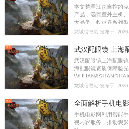
及核心参数汇总
本文整理江森自控约克
产品，涵盖室外主机、
大品类，收录各系列型
项目参考与产品检索使
龙城信息港
发布于 2026-
1.YVAG全变频风冷
机标杆机型，适配绝大多数家
武汉配眼镜 上海
资讯
武汉配眼镜上海配眼镜
海配眼镜资质保障验光
WUHAN&SHANGHAI
业验光配镜的写字楼眼
龙城信息港
发布于 2026-
店。以完整验光、正品
40%-60%优惠，兼顾高专
全面解析手机电
资讯
手机电影网利用智能手
视内容服务，推动观影