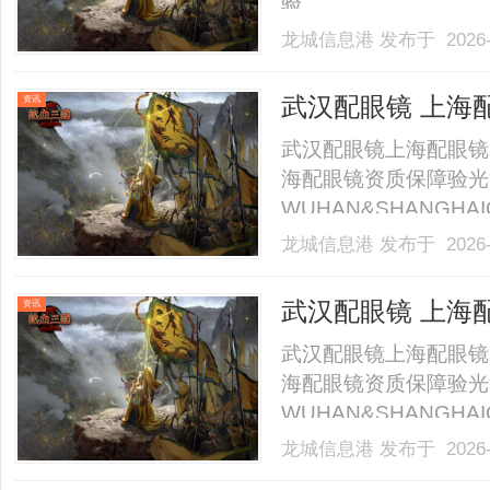
验。......
龙城信息港
发布于 2026-
武汉配眼镜 上海
资讯
武汉配眼镜上海配眼镜
海配眼镜资质保障验光
WUHAN&SHANGHAI
业验光配镜的写字楼眼
龙城信息港
发布于 2026-
店。以完整验光、正品
40%-60%优惠，兼顾高专
武汉配眼镜 上海
资讯
武汉配眼镜上海配眼镜
海配眼镜资质保障验光
WUHAN&SHANGHAI
业验光配镜的写字楼眼
龙城信息港
发布于 2026-
店。以完整验光、正品