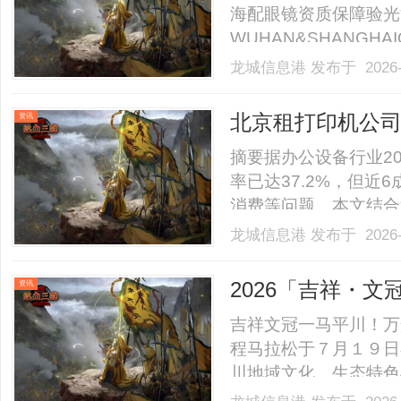
海配眼镜资质保障验光
WUHAN&SHANGHAI
业验光配镜的写字楼眼
龙城信息港
发布于 2026-
店。以完整验光、正品
40%-60%优惠，兼顾高专
北京租打印机公
资讯
质专业服务商
摘要据办公设备行业2
率已达37.2%，但
消费等问题。本文结合
商的核心筛选标准，为
龙城信息港
发布于 2026-
的鑫业办公模式也成为
市场轻资产转型趋势明确，2
2026「吉祥・
资讯
吉祥文冠一马平川！万
程马拉松于７月１９日
川地域文化、生态特色
题，四海跑友齐聚平川