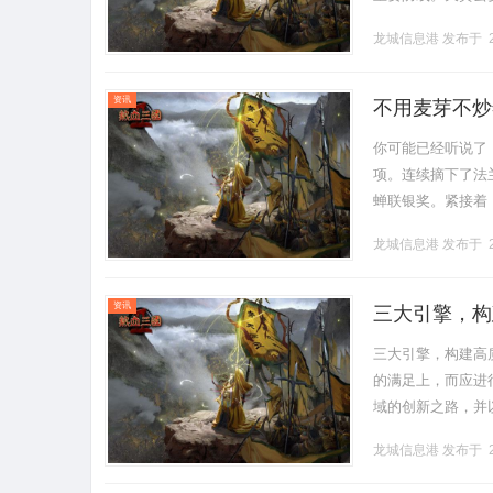
垒，为用户提供全
龙城信息港
发布于 2
输过程中，.........
资讯
不用麦芽不炒
你可能已经听说了
项。连续摘下了法
蝉联银奖。紧接着，
年“华樽杯”中国酒业
龙城信息港
发布于 2
资讯
三大引擎，构
三大引擎，构建高
的满足上，而应进
域的创新之路，并
速本土创新工业电气自
龙城信息港
发布于 2