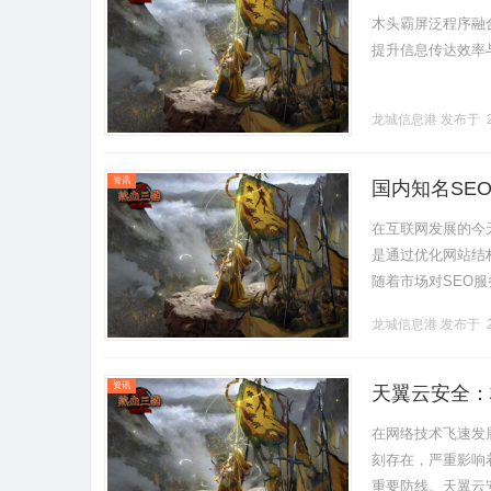
木头霸屏泛程序融
提升信息传达效率与用
龙城信息港
发布于 2
资讯
国内知名SE
在互联网发展的今
是通过优化网站结
随着市场对SEO
的SEO公司，以
龙城信息港
发布于 2
光.........
资讯
天翼云安全：
在网络技术飞速发
刻存在，严重影响
重要防线。天翼云