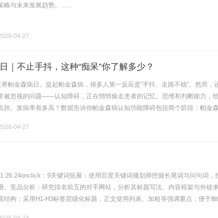
与未来发展趋势。......
026-04-27
日｜不止手抖，这种“痴呆”你了解多少？
是世界帕金森病日。提起帕金森病，很多人第一反应是“手抖、走路不稳”。然而，
常被忽视的问题——认知障碍，正在悄悄偷走患者的记忆、思维和判断能力，
负担。发病率有多高？数据告诉你帕金森病认知功能障碍包括两个阶段：帕金
CI）和帕金森病痴呆（PDD）[1]。PD-MCI在帕金森病早期就可.........
026-04-27
O
4-2321:26:24onclick：9关键词拓展：使用百度关键词规划师挖掘长尾词与问句词
级。竞品分析：研究排名前五的对手网站，分析其标题写法、内容框架与外链
面结构：采用H1-H3标签层级化标题，正文使用列表、加粗等强调重点，便于蜘
为每张图片添加描述性ALT属性，压缩体积但.........