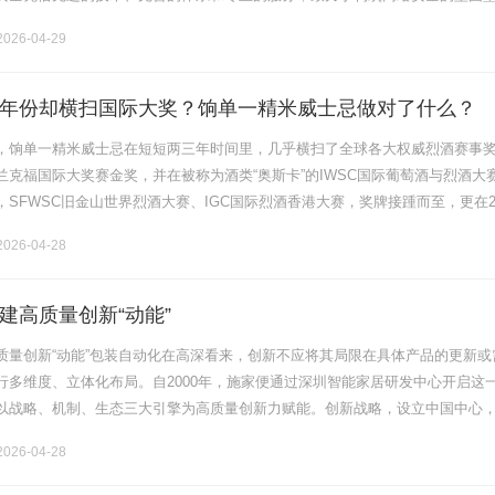
方位的安全保障。天翼云安全从数据安全入手，构建起严密的防护体系。在数
026-04-29
年份却横扫国际大奖？饷单一精米威士忌做对了什么？
，饷单一精米威士忌在短短两三年时间里，几乎横扫了全球各大权威烈酒赛事
兰克福国际大奖赛金奖，并在被称为酒类“奥斯卡”的IWSC国际葡萄酒与烈酒大
SFWSC旧金山世界烈酒大赛、IGC国际烈酒香港大赛，奖牌接踵而至，更在20
奥运会中品牌价值跃升为21.36亿元。甚至，连它的瓶身设计，都.........
026-04-28
建高质量创新“动能”
质量创新“动能”包装自动化在高深看来，创新不应将其局限在具体产品的更新或
行多维度、立体化布局。自2000年，施家便通过深圳智能家居研发中心开启这
以战略、机制、生态三大引擎为高质量创新力赋能。创新战略，设立中国中心
动化通过在中国设立ChinaHub（中国中心），施家实现了本土化研、........
026-04-28