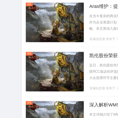
资讯
Aras维护
在当今复杂的商业
作为企业资源计划
略。本文将深入探
的过程中提供切实可行
龙城信息港
发布于 2
资讯
凯伦股份荣获
近日，凯伦股份凭
联RCC瑞达恒评
大众投票环节主要
士，包括业主/开
龙城信息港
发布于 2
达.........
资讯
深入解析WM
本文详细介绍了W