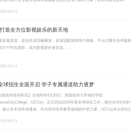
择IT解决方案之前，企业必须首先明确其自身的需求。这需要对业务流程进行
026-04-22
打造全方位影视娱乐的新天地
富影视资源，提供高清流畅播放，多端适配保障用户体验。平台注重安全和版
力个性化观影，成为影视爱好者首选。......
026-04-21
2026全球招生全面开启 学子专属通道助力逐梦
0日美国加州洛杉矶讯】当地时间4月20日，美国加州大学城市学院
CaliforniaCityCollege，UCCity）正式启动2026年度全球招生工作，面向全球100
硕士全专业申请通道。作为加州高等教育领域的中坚力量，UCCity本次招生以
容多元”为核心，重点发力中.........
026-04-21