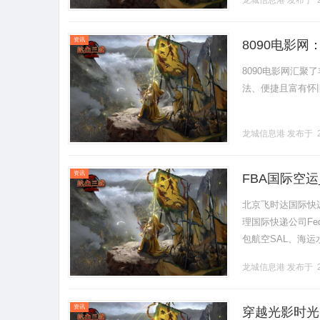
龙城信息港
发布于 2
资讯
8090电影
8090电影网汇聚
法、便捷且富有怀旧情
龙城信息港
发布于 2
资讯
FBA国际空
网
北京飞时达国际快
理国际快递公司Fe
包航空SAL、海
专属头程物流，核心
龙城信息港
发布于 2
资讯
穿越光影时光