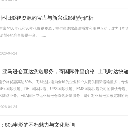
026-04-24
网：怀旧影视资源的宝库与新兴观影趋势解析
了丰富的80年代和90年代影视资源，提供多终端高清播放和用户互动，致力于打
怀的综合影视平台。......
026-04-24
运_亚马逊仓直达派送服务，寄国际件查价格_上飞时达快
递价格优惠高达80%。飞时达快递为全球的企业和个人提供国际运输服务，专
dEx国际快递、DHL国际快递、UPS国际快递、EMS国际快递公司的特快专递
运水陆路业务。FBA国际空运亚马逊仓直达派送服务，是针对亚马逊卖家定制的
优势是“全程直达、拒绝中转、入仓精准、时效可控”，区别于普通空.........
026-04-24
：80s电影的不朽魅力与文化影响