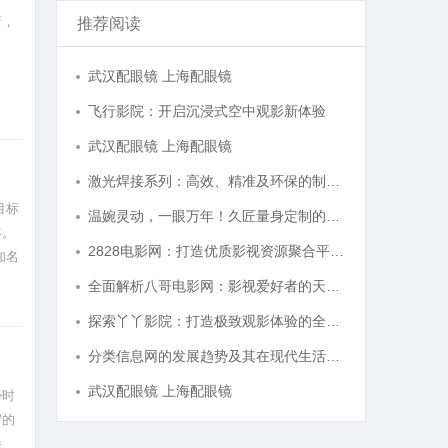
新，
推荐阅读
武汉配眼镜 上海配眼镜
飞行影院：开启沉浸式空中观影新体验
武汉配眼镜 上海配眼镜
激光焊接系列：高效、精准及环保的制造解决方案
目标
温婉灵动，一眼万年！久匠量身定制的眉眼唇，才是你整张脸的点睛之笔！淡颜系女生的气质加分项
客。
2828电影网：打造优质影视资源聚合平台的全新体验
知名
全面解析八哥电影网：影视爱好者的天堂与资源宝库
探索丫丫影院：打造极致观影体验的全新影视平台
分类信息网的发展趋势及其在现代生活中的重要作用解析
武汉配眼镜 上海配眼镜
胁时
守的
堡