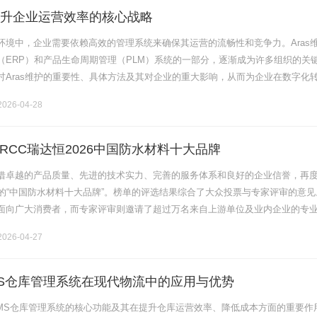
：提升企业运营效率的核心战略
环境中，企业需要依赖高效的管理系统来确保其运营的流畅性和竞争力。Aras
（ERP）和产品生命周期管理（PLM）系统的一部分，逐渐成为许多组织的关
讨Aras维护的重要性、具体方法及其对企业的重大影响，从而为企业在数字化
的解决方案。一、何为Aras？Aras是一种基于云计算的产品生命.........
026-04-28
RCC瑞达恒2026中国防水材料十大品牌
借卓越的产品质量、先进的技术实力、完善的服务体系和良好的企业信誉，再
选的“中国防水材料十大品牌”。榜单的评选结果综合了大众投票与专家评审的意见
面向广大消费者，而专家评审则邀请了超过万名来自上游单位及业内企业的专
发商、设计院、承建商、材料商等，通过调研问卷的方式进行实名投票，直至样
026-04-27
S仓库管理系统在现代物流中的应用与优势
MS仓库管理系统的核心功能及其在提升仓库运营效率、降低成本方面的重要作