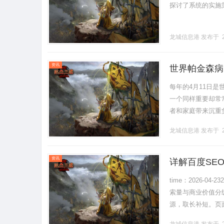
探讨了系统的实施策略
龙城信息港
发布于 2
资讯
世界帕金森病
每年的4月11日
一个同样重要却常
者和家庭带来沉重
轻度认知障碍（PD-M
龙城信息港
发布于 2
资讯
详解百度SE
time：2026-0
索量与商业价值分
源，取长补短。页
提取核心。图片优化：