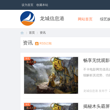
设为首页
收藏本站
龙城信息港
网站首页
综艺
首页
资讯
资讯
RSS订阅
首
›
›
资讯
畅享无忧观影
不卡电影网凭借高
细解析其优势、功能及
龙城信息港
发布于 2
页
资讯
揭秘木头霸屏