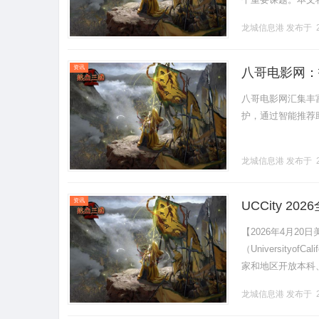
了解企业需求在选
龙城信息港
发布于 2
的.........
资讯
八哥电影网：
八哥电影网汇集丰
护，通过智能推荐助
龙城信息港
发布于 2
资讯
UCCity 
【2026年4月2
（Universityof
家和地区开放本科、
耕学术、赋能实践、包
龙城信息港
发布于 2