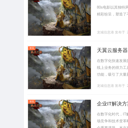
80s电影以其独
精彩纷呈，塑造了不朽
龙城信息港
发布于 2
资讯
天翼云服务器
在数字化快速发展
线上业务的得力工
功能，吸引了大量
要。接下来，我们
龙城信息港
发布于 2
在购买天.........
资讯
企业IT解决
在数字化时代，I
场竞争和技术变革
个重要课题。本文