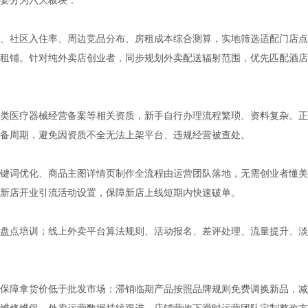
、社区入住率、周边竞品分布、房租成本综合测算，实地筛选适配门店点
租铺。针对纯外卖店创业者，同步规划外卖配送辐射范围，优先匹配酒店
类医疗器械经营备案等相关资质，新手自行办理流程繁琐、资料复杂。正
备周期，避免因资质不全无法上架平台、违规经营被查处。
键词优化、商品主图详情页制作全流程由运营团队落地，无需创业者懂美
新店开业引流活动设置，保障新店上线短期内快速破单。
盘点培训；线上外卖平台算法规则、活动报名、差评处理、流量提升、淡
保障拿货价低于批发市场；滞销临期产品按照品牌规则免费调换新品，减
维修维保，外卖运营数据持续跟进，店铺营收下滑时运营团队定制整改方