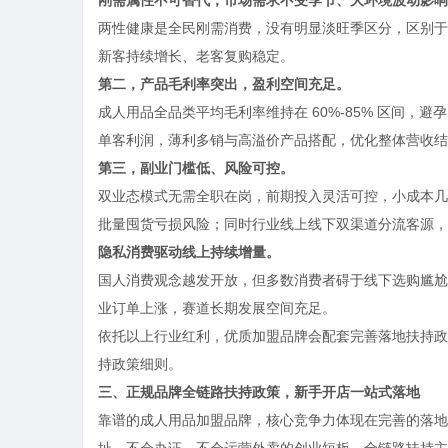
两性健康是全民刚需消费，没有明显淡旺季区分，区别于
新客持续增长、老客复购稳定。
第二，产品毛利率突出，盈利空间充足。
成人用品全品类平均毛利率维持在 60%-85% 区间
单客利润，薄利多销与高溢价产品搭配，优化整体营收结
第三，
副业门槛低、风险可控。
双业态模式无需全职在岗，前期投入灵活可控，小成本几
批量囤货亏损风险；同时行业线上线下双渠道分流客源，
隐私消费驱动线上持续增量。
国人消费观念越发开放，但多数消费者碍于线下选购尴尬
业订单上涨，赛道长期发展空间充足。
依托以上行业红利，优质加盟品牌会配套完善落地扶持政
持政策细则。
三、正规品牌全链路扶持政策，新手开店一站式落地
靠谱的成人用品加盟品牌，核心竞争力体现在完善的落地
址、不会办证、不会运营外卖的创业短板，全链路扶持主