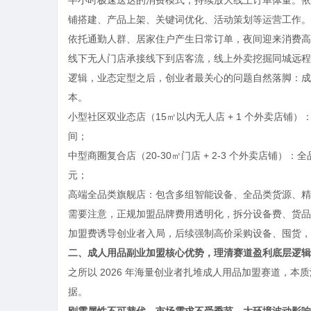
铺搭建、产品上架、关键词优化、活动策划等运营工作。线
依托通勤人群、居家住户产生日常订单，夜间迎来消费高
线下无人门店承接线下到店客流，线上外卖挖掘同城远程
逻辑，业态定型之后，创业者最关心的问题自然落脚：成人
本。
小型社区双业态店（15㎡以内无人店 + 1 个外卖店铺）：设
间；
中型商圈复合店（20-30㎡门店 + 2-3 个外卖店铺）：全品
元；
高端全品类旗舰店：包含多组智能设备、全品类货源、精装
需要注意，正规加盟品牌费用透明化，拆分设备费、货品
加盟费诱导创业者入局，后续强制高价采购设备、囤货，
二、成人用品副业加盟核心优势，理清赛道盈利底层逻辑
之所以 2026 年海量创业者扎堆成人用品加盟赛道，
据。
刚需属性不可替代，市场需求不受季节、大环境波动影响