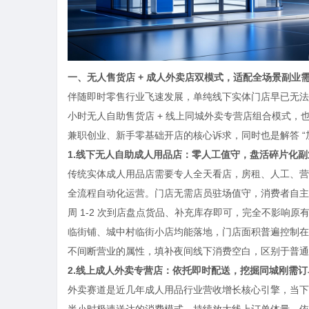
一、无人售货店 + 成人外卖店双模式，适配全场景副业
伴随即时零售行业飞速发展，单纯线下实体门店早已无法适
小时无人自助售货店 + 线上同城外卖专营店组合模式
兼职创业、新手零基础开店的核心诉求，同时也是解答 “
1.
线下无人自助成人用品店：零人工值守，盘活碎片化副
传统实体成人用品店需要专人全天看店，房租、人工、营
全流程自动化运营。门店无需店员驻场值守，消费者自主
周 1-2 次到店盘点货品、补充库存即可，完全不影响
临街铺、城中村临街小店均能落地，门店面积普遍控制在 1
不间断营业的属性，填补夜间线下消费空白，区别于普通
2.
线上成人外卖专营店：依托即时配送，挖掘同城刚需订
外卖赛道是近几年成人用品行业营收增长核心引擎，当下消
半小时极速送达的消费模式，持续放大线上订单体量。依