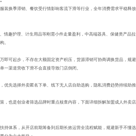
服装换季滞销、餐饮受行情影响客流下滑等行业，全年消费需求平稳释放
，避孕、情趣护理、计生用品等刚需小件走量盈利，中高端器具、保健类产品拉
构。
万即可起步，不存在大额固定资产积压，货源滞销可协商调换货品，规避
单一渠道营收下滑不会直接导致门店倒闭。
，优先选择外卖匿名下单、线下无人店自助选购，隐私消费趋势持续助推
策，也是创业者筛选品牌时重点核查内容，下面详细拆解加盟成人外卖店
扶持体系，从开店前期筹备到后期长效运营全流程赋能，规避新手不懂选
要分为六大板块：