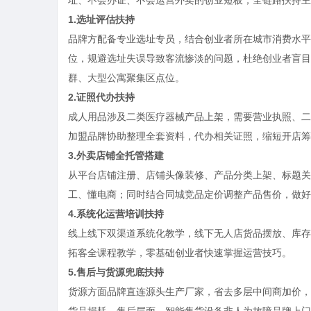
1.
选址评估扶持
品牌方配备专业选址专员，结合创业者所在城市消费水平
位，规避选址失误导致客流惨淡的问题，杜绝创业者盲目
群、大型公寓聚集区点位。
2.
证照代办扶持
成人用品涉及二类医疗器械产品上架，需要营业执照、二
加盟品牌协助整理全套资料，代办相关证照，缩短开店筹
3.
外卖店铺全托管搭建
从平台店铺注册、店铺头像装修、产品分类上架、标题关
工、懂电商；同时结合同城竞品定价调整产品售价，做好
4.
系统化运营培训扶持
线上线下双渠道系统化教学，线下无人店货品摆放、库存
拓客全课程教学，零基础创业者快速掌握运营技巧。
5.
售后与货源兜底扶持
货源方面品牌直连源头生产厂家，省去多层中间商加价，
货品损耗。售后层面，智能售货设备非人为故障品牌上门