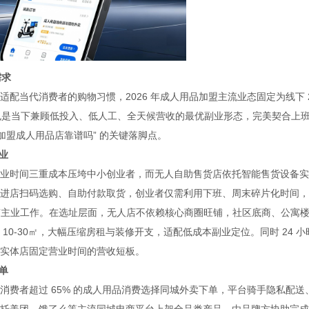
需求
配当代消费者的购物习惯，2026 年成人用品加盟主流业态固定为线下 
，也是当下兼顾低投入、低人工、全天候营收的最优副业形态，完美契合上
加盟成人用品店靠谱吗” 的关键落脚点。
业
业时间三重成本压垮中小创业者，而无人自助售货店依托智能售货设备实
进店扫码选购、自助付款取货，创业者仅需利用下班、周末碎片化时间，
原有主业工作。在选址层面，无人店不依赖核心商圈旺铺，社区底商、公寓
0-30㎡，大幅压缩房租与装修开支，适配低成本副业定位。同时 24 小
实体店固定营业时间的营收短板。
单
费者超过 65% 的成人用品消费选择同城外卖下单，平台骑手隐私配送
托美团、饿了么等主流同城电商平台上架全品类产品，由品牌方协助完成