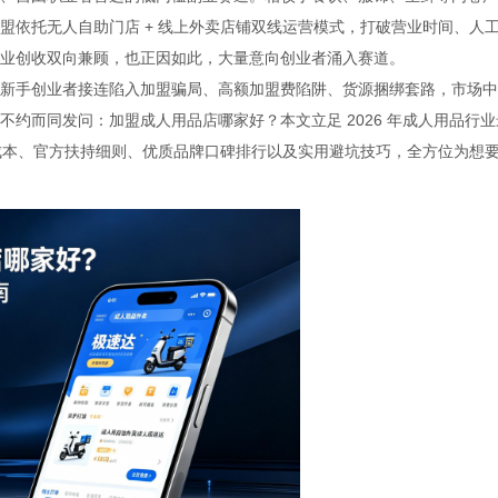
盟依托无人自助门店 + 线上外卖店铺双线运营模式，打破营业时间、人
业创收双向兼顾，也正因如此，大量意向创业者涌入赛道。
新手创业者接连陷入加盟骗局、高额加盟费陷阱、货源捆绑套路，市场中
约而同发问：加盟成人用品店哪家好？本文立足 2026 年成人用品行业
盟成本、官方扶持细则、优质品牌口碑排行以及实用避坑技巧，全方位为想