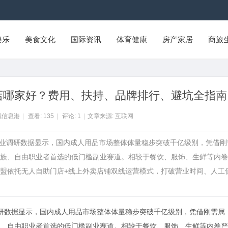
娱乐
美食文化
国际资讯
体育健康
房产家居
商旅
品店哪家好？费用、扶持、品牌排行、避坑全指南
城信息港
|
查看:
135
|
评论:
1
|
文章来源: 互联网
据行业调研数据显示，国内成人用品市场整体体量稳步突破千亿级别，凭借刚
族、自由职业者首选的低门槛副业赛道。相较于餐饮、服饰、生鲜等内卷
盟依托无人自助门店+线上外卖店铺双线运营模式，打破营业时间、人工
调研数据显示，国内成人用品市场整体体量稳步突破千亿级别，凭借刚需属
、自由职业者首选的低门槛副业赛道。相较于餐饮、服饰、生鲜等内卷严