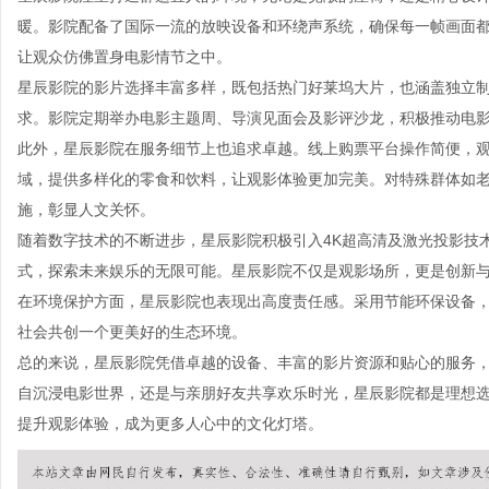
暖。影院配备了国际一流的放映设备和环绕声系统，确保每一帧画面
让观众仿佛置身电影情节之中。
星辰影院的影片选择丰富多样，既包括热门好莱坞大片，也涵盖独立
求。影院定期举办电影主题周、导演见面会及影评沙龙，积极推动电
此外，星辰影院在服务细节上也追求卓越。线上购票平台操作简便，
域，提供多样化的零食和饮料，让观影体验更加完美。对特殊群体如
施，彰显人文关怀。
随着数字技术的不断进步，星辰影院积极引入4K超高清及激光投影技
式，探索未来娱乐的无限可能。星辰影院不仅是观影场所，更是创新
在环境保护方面，星辰影院也表现出高度责任感。采用节能环保设备
社会共创一个更美好的生态环境。
总的来说，星辰影院凭借卓越的设备、丰富的影片资源和贴心的服务
自沉浸电影世界，还是与亲朋好友共享欢乐时光，星辰影院都是理想
提升观影体验，成为更多人心中的文化灯塔。