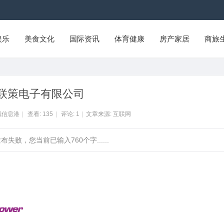
娱乐
美食文化
国际资讯
体育健康
房产家居
商旅
联策电子有限公司
城信息港
|
查看:
135
|
评论:
1
|
文章来源: 互联网
败，您当前已输入760个字......