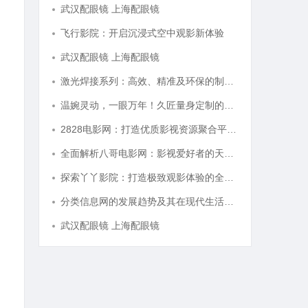
武汉配眼镜 上海配眼镜
飞行影院：开启沉浸式空中观影新体验
武汉配眼镜 上海配眼镜
激光焊接系列：高效、精准及环保的制造解决方案
温婉灵动，一眼万年！久匠量身定制的眉眼唇，才是你整张脸的点睛之笔！淡颜系女生的气质加分项
2828电影网：打造优质影视资源聚合平台的全新体验
全面解析八哥电影网：影视爱好者的天堂与资源宝库
探索丫丫影院：打造极致观影体验的全新影视平台
分类信息网的发展趋势及其在现代生活中的重要作用解析
武汉配眼镜 上海配眼镜