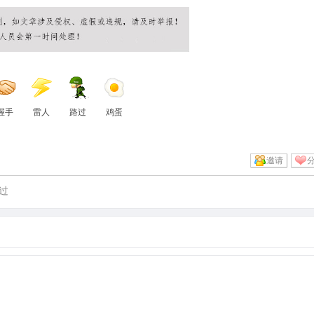
握手
雷人
路过
鸡蛋
邀请
过