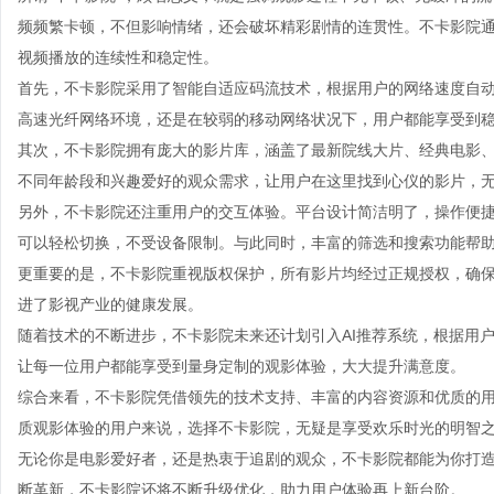
频频繁卡顿，不但影响情绪，还会破坏精彩剧情的连贯性。不卡影院
视频播放的连续性和稳定性。
首先，不卡影院采用了智能自适应码流技术，根据用户的网络速度自
高速光纤网络环境，还是在较弱的移动网络状况下，用户都能享受到
其次，不卡影院拥有庞大的影片库，涵盖了最新院线大片、经典电影
不同年龄段和兴趣爱好的观众需求，让用户在这里找到心仪的影片，
另外，不卡影院还注重用户的交互体验。平台设计简洁明了，操作便
可以轻松切换，不受设备限制。与此同时，丰富的筛选和搜索功能帮
更重要的是，不卡影院重视版权保护，所有影片均经过正规授权，确
进了影视产业的健康发展。
随着技术的不断进步，不卡影院未来还计划引入AI推荐系统，根据用
让每一位用户都能享受到量身定制的观影体验，大大提升满意度。
综合来看，不卡影院凭借领先的技术支持、丰富的内容资源和优质的
质观影体验的用户来说，选择不卡影院，无疑是享受欢乐时光的明智
无论你是电影爱好者，还是热衷于追剧的观众，不卡影院都能为你打
断革新，不卡影院还将不断升级优化，助力用户体验再上新台阶。