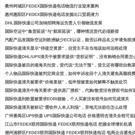
衢州柯城区FEDEX国际快递电话物流行业迎来重构
惠州‌‌惠阳区FEDEX国际快递电话发掘出口贸易潜力
DHL国际快递公司加纳招聘海运负责人引领物流发展
国际空运中“集货延误”与“航班延误”，哪种情况货代必须赔偿
汽配产品发国际空运到欧洲缺少ECE认证，能否以样品名义申请免税
国际快递清关显示“待提交资质”，但货主不在当地该如何远程处理
国际快递DHL/UPS清关中被要求提供“货权证明”，没有购销合同要怎
国际快递被目的港海关扣货，货代说“无法干预”，货主还有哪些自救
个人物品国际快递被判定商业货，如何申诉改回个人清关避免高额税
国际快递清关被要求“价格复核”，低申报被查如何解释不触发处罚
国际快递清关中海关要求“提供原厂授权”，代购/散货没有授权书如何
国际快递到欧盟被要求EORI核验，个人买家没有税号如何完成清关
国际快递清关被标记“需收件人本人到场”，异地无法前往怎么处理
广州番禺区UPS快递 UPS国际快递公司电话 价格透明含清关全程可追
江山市FEDEX联邦国际快递 FEDEX联邦快递电话 把握全球增长机遇
潮州‌湘桥区FEDEX联邦国际快递 FEDEX联邦快递电话 电商企业避免