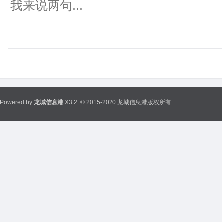
Powered by
龙城信息港
X3.2
© 2015-2020 龙城信息港版权所有