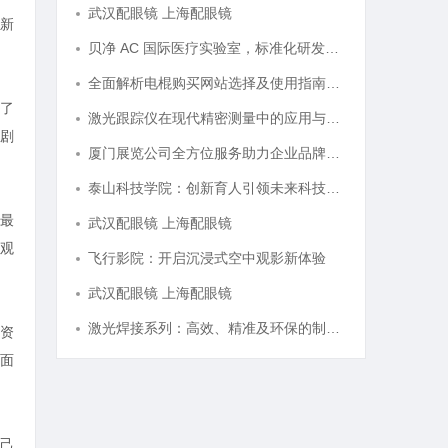
武汉配眼镜 上海配眼镜
新
贝净 AC 国际医疗实验室，标准化研发体系全解析
全面解析电棍购买网站选择及使用指南，保障安全与合法性
了
激光跟踪仪在现代精密测量中的应用与发展趋势
剧
厦门展览公司全方位服务助力企业品牌打造与市场开拓
泰山科技学院：创新育人引领未来科技发展新高地
最
武汉配眼镜 上海配眼镜
观
飞行影院：开启沉浸式空中观影新体验
武汉配眼镜 上海配眼镜
激光焊接系列：高效、精准及环保的制造解决方案
资
面
己