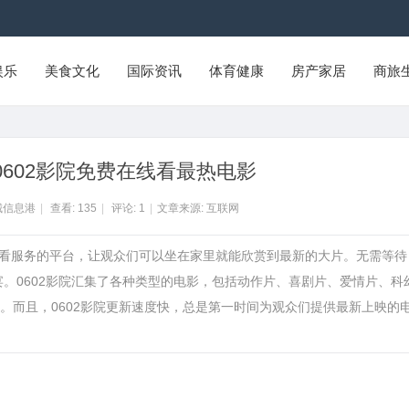
娱乐
美食文化
国际资讯
体育健康
房产家居
商旅
602影院免费在线看最热电影
城信息港
|
查看:
135
|
评论:
1
|
文章来源: 互联网
线观看服务的平台，让观众们可以坐在家里就能欣赏到最新的大片。无需等待
宴。0602影院汇集了各种类型的电影，包括动作片、喜剧片、爱情片、科
。而且，0602影院更新速度快，总是第一时间为观众们提供最新上映的