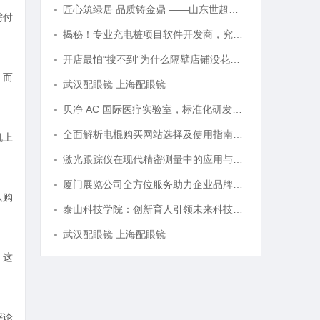
匠心筑绿居 品质铸金鼎 ——山东世超高分子材料有限公司董事长陈世超
需付
揭秘！专业充电桩项目软件开发商，究竟藏着哪些行业秘诀？
开店最怕“搜不到”为什么隔壁店铺没花钱，ai却天天给他免费派单？
。而
武汉配眼镜 上海配眼镜
贝净 AC 国际医疗实验室，标准化研发体系全解析
全面解析电棍购买网站选择及使用指南，保障安全与合法性
机上
激光跟踪仪在现代精密测量中的应用与发展趋势
厦门展览公司全方位服务助力企业品牌打造与市场开拓
队购
泰山科技学院：创新育人引领未来科技发展新高地
武汉配眼镜 上海配眼镜
。这
评论