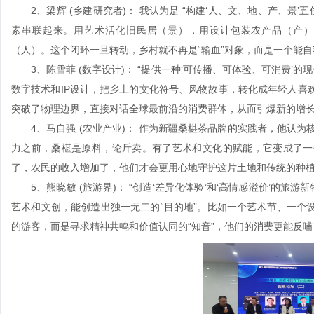
2、梁辉 (乡建研究者)： 我认为是 “构建‘人、文、地、产、景’
素串联起来。用艺术活化旧民居（景），用设计包装农产品（产）
（人）。这个闭环一旦转动，乡村就不再是“输血”对象，而是一个能
3、陈雪菲 (数字设计)： “提供一种‘可传播、可体验、可消费’的
数字技术和IP设计，把乡土的文化符号、风物故事，转化成年轻人喜
突破了物理边界，直接对话全球最前沿的消费群体，从而引爆新的增
4、马自强 (农业产业)： 作为新疆桑椹茶品牌的实践者，他认为核心是
力之前，桑椹是原料，论斤卖。有了艺术和文化的赋能，它变成了一
了，农民的收入增加了，他们才会更用心地守护这片土地和传统的种
5、熊晓敏 (旅游界)： “创造‘差异化体验’和‘高情感溢价’的旅
艺术和文创，能创造出独一无二的“目的地”。比如一个艺术节、一个
的游客，而是寻求精神共鸣和价值认同的“知音”，他们的消费更能反